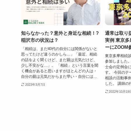
知らなかった？意外と身近な相続！?
通常は取り
稲沢市の状況は？
実例 東京
ーにZOO
「相続は、まだ40代の自分には関係がないと
思ってたけど違うのかしら…」「最近、相続
東京多摩相続
の話をよく聞くけど、まだ親は元気だけど、
参加しました。 
少し不安かな…」。 「相続」という言葉を聞
士会の定例会
く機会があると思いますがほとんどの人は・
す。 今回のテ
自分の親は元気だからまだ早い・自分には...
相談の活動事例
した。 講師の
2023年3月7日
2022年10月19