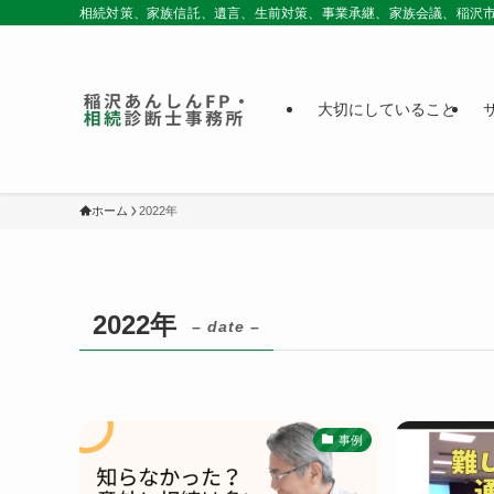
相続対策、家族信託、遺言、生前対策、事業承継、家族会議、稲沢
大切にしていること
ホーム
2022年
2022年
– date –
事例