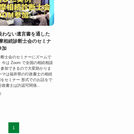
扱わない遺言書を通した
多摩相続診断士会のセミナ
M参加
診断士会のセミナーにズームで
今は Zoom で全国の相続相談
に参加できるので大変助かりま
ーマは福井県の行政書士の相続
をセミナー 形式でのお話をで
行政書士は許認可関係...
日
1